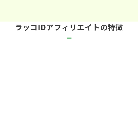
ラッコIDアフィリエイトの特徴
ライフタイムコミッションあり！継続す
る限り成果が発生
ラッコサーバーとラッコキーワードの新規契約を獲得すると、
その後の契約更新の度に成果が追加発生し続けます。
紹介した方が継続してくれることで報酬が入り続けるため、そ
の後の活用方法をフォローすることで成果を拡大させることが
できます！