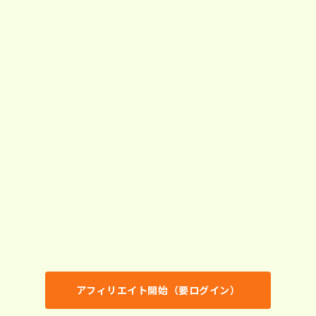
対象サイト
https://rakkodomain.com/market
特徴
ドメインを誰でもかんたんに売買
シンプルなプラットフォームでサクサク操作
検索機能が充実！新着・価格・SEO実績など素早く探せ
る
価格も100円から手軽に売買できる！
SEO価値の高いドメインをそのまま購入可能！
字並びの良いプレミアムドメインも豊富
成果条件
成果地点
ドメイン購入
報酬額
購入金額の3％（税込）
アフィリエイト開始（要ログイン）