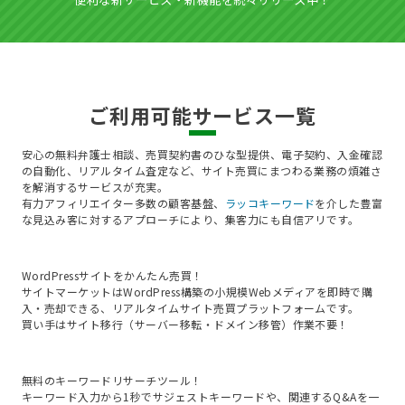
ご利用可能サービス一覧
安心の無料弁護士相談、売買契約書のひな型提供、電子契約、入金確認
の自動化、リアルタイム査定など、サイト売買にまつわる業務の煩雑さ
を解消するサービスが充実。

有力アフィリエイター多数の顧客基盤、
ラッコキーワード
を介した豊富
な見込み客に対するアプローチにより、集客力にも自信アリです。
WordPressサイトをかんたん売買！

サイトマーケットはWordPress構築の小規模Webメディアを即時で購
入・売却できる、リアルタイムサイト売買プラットフォームです。

買い手はサイト移行（サーバー移転・ドメイン移管）作業不要！
無料のキーワードリサーチツール！

キーワード入力から1秒でサジェストキーワードや、関連するQ&Aを一