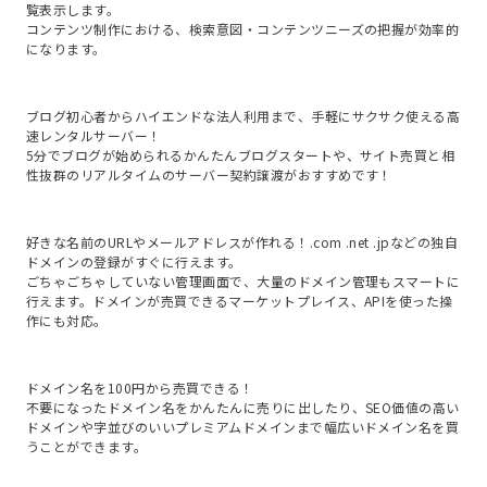
覧表示します。

コンテンツ制作における、検索意図・コンテンツニーズの把握が効率的
になります。
ブログ初心者からハイエンドな法人利用まで、手軽にサクサク使える高
速レンタルサーバー！

5分でブログが始められるかんたんブログスタートや、サイト売買と相
性抜群のリアルタイムのサーバー契約譲渡がおすすめです！
好きな名前のURLやメールアドレスが作れる！.com .net .jpなどの独自
ドメインの登録がすぐに行えます。

ごちゃごちゃしていない管理画面で、大量のドメイン管理もスマートに
行えます。ドメインが売買できるマーケットプレイス、APIを使った操
作にも対応。
ドメイン名を100円から売買できる！

不要になったドメイン名をかんたんに売りに出したり、SEO価値の高い
ドメインや字並びのいいプレミアムドメインまで幅広いドメイン名を買
うことができます。