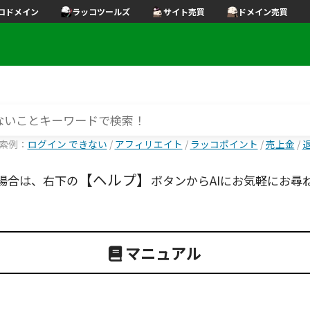
コドメイン
ラッコツールズ
サイト売買
ドメイン売買
索例：
ログイン できない
/
アフィリエイト
/
ラッコポイント
/
売上金
/
【ヘルプ】
場合は、右下の
ボタンからAIにお気軽にお尋
マニュアル