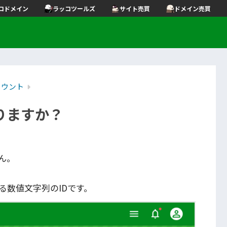
コドメイン
ラッコツールズ
サイト売買
ドメイン売買
カウント
りますか？
ん。
る数値文字列のIDです。