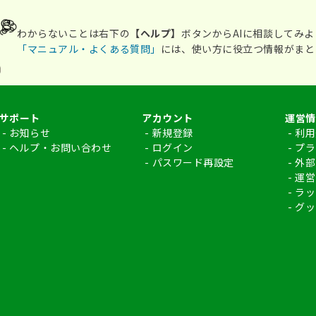
わからないことは右下の
【ヘルプ】
ボタンからAIに相談してみよ
「マニュアル・よくある質問」
には、使い方に役立つ情報がまと
サポート
アカウント
運営情
- 
お知らせ
- 
新規登録
- 
利用
- 
ヘルプ・お問い合わせ
- 
ログイン
- 
プラ
- 
パスワード再設定
- 
外部
- 
運営
- 
ラッ
- 
グッ