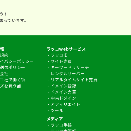
う！
まっています。
報
ラッコWebサービス
規約
- 
ラッコID
イバシーポリシー
- 
サイト売買
送信ポリシー
- 
キーワードリサーチ
会社
- 
レンタルサーバー
コ社で働く🚀
- 
リアルタイムサイト売買
ズを買う🏬
- 
ドメイン登録
- 
ドメイン売買
- 
中古ドメイン
- 
アフィリエイト
- 
ツール
メディア
- 
ラッコ手帳