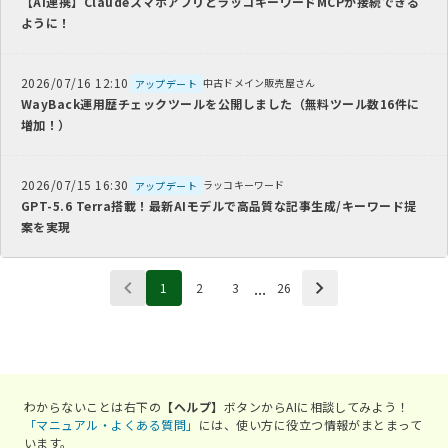
【AI連携】ClaudeスマホアプリとラッコキーワードMCPが接続できる
ように！
2026/07/16 12:10
中古ドメイン販売屋さん
アップデート
WayBack運用歴チェックツールを公開しました（無料ツール数16件に
増加！）
2026/07/15 16:30
ラッコキーワード
アップデート
GPT-5.6 Terra搭載！最新AIモデルで高品質な記事生成/キーワード提
案を実現
...
1
2
3
26
わからないことは右下の
【ヘルプ】
ボタンからAIに相談してみよう！
「マニュアル・よくある質問」
には、使い方に役立つ情報がまとまって
います。