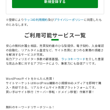
新規登録する
※登録により
ラッコID利用規約
及び
プライバシーポリシー
に同意したも
のとみなします。
ご利用可能サービス一覧
安心の無料弁護士相談、売買契約書のひな型提供、電子契約、入金確認
の自動化、リアルタイム査定など、サイト売買にまつわる業務の煩雑さ
を解消するサービスが充実。

有力アフィリエイター多数の顧客基盤、
ラッコキーワード
を介した豊富
な見込み客に対するアプローチにより、集客力にも自信アリです。
WordPressサイトをかんたん売買！

サイトマーケットはWordPress構築の小規模Webメディアを即時で購
入・売却できる、リアルタイムサイト売買プラットフォームです。

買い手はサイト移行（サーバー移転・ドメイン移管）作業不要！
無料のキーワードリサーチツール！
