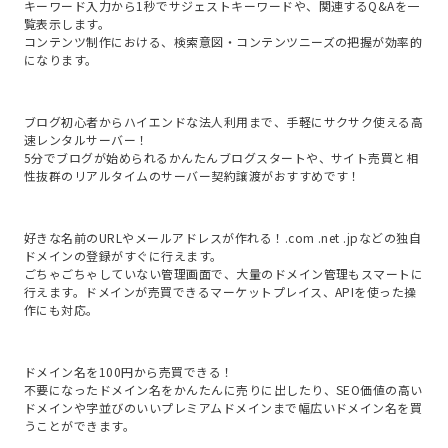
キーワード入力から1秒でサジェストキーワードや、関連するQ&Aを一
覧表示します。

コンテンツ制作における、検索意図・コンテンツニーズの把握が効率的
になります。
ブログ初心者からハイエンドな法人利用まで、手軽にサクサク使える高
速レンタルサーバー！

5分でブログが始められるかんたんブログスタートや、サイト売買と相
性抜群のリアルタイムのサーバー契約譲渡がおすすめです！
好きな名前のURLやメールアドレスが作れる！.com .net .jpなどの独自
ドメインの登録がすぐに行えます。

ごちゃごちゃしていない管理画面で、大量のドメイン管理もスマートに
行えます。ドメインが売買できるマーケットプレイス、APIを使った操
作にも対応。
ドメイン名を100円から売買できる！

不要になったドメイン名をかんたんに売りに出したり、SEO価値の高い
ドメインや字並びのいいプレミアムドメインまで幅広いドメイン名を買
うことができます。